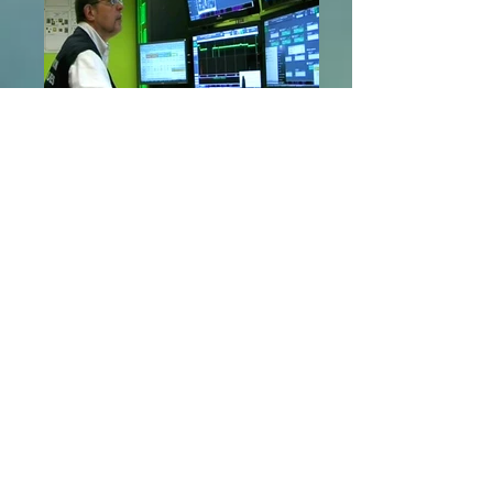
Spécialisé dans le domaine de la
Supervision des chantiers à risque et des
paramètres d'habitabilité des volumes de
travail Nucléaires
AERAULIQUE : Diagnostique sur le terrain,
M6-Engineering s’entoure de spécialistes et
bureaux d'études