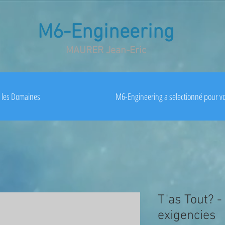
M6-Engineering
MAURER Jean-Eric
les Domaines
M6-Engineering a selectionné pour v
T'as Tout? -
exigencies