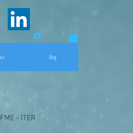
Se connecter
ous
Blog
 FME - ITER